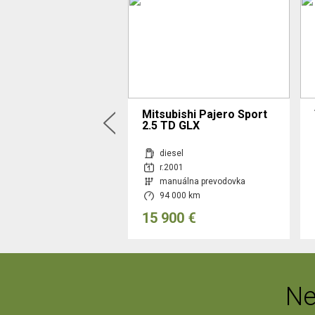
Niva
Mitsubishi Pajero Sport
2.5 TD GLX
nzín
diesel
025
r.2001
nuálna prevodovka
manuálna prevodovka
 250 km
94 000 km
00 €
15 900 €
Ne