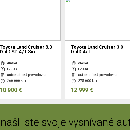
Toyota Land Cruiser 3.0
Toyota Land Cruiser 3.0
D-4D SD A/T 8m
D-4D A/T
diesel
diesel
r.2003
r.2004
automatická prevodovka
automatická prevodovka
260 000 km
275 000 km
10 900 €
12 999 €
našli ste svoje vysnívané au