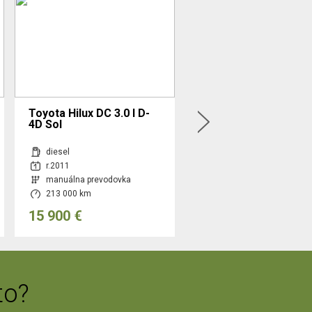
Toyota Hilux DC 3.0 I D-
Jeep Compass
4D Sol
diesel
hybrid
r.2011
r.2024
manuálna prevodovka
automatická prevodovka
213 000 km
7 600 km
15 900 €
32 500 €
to?