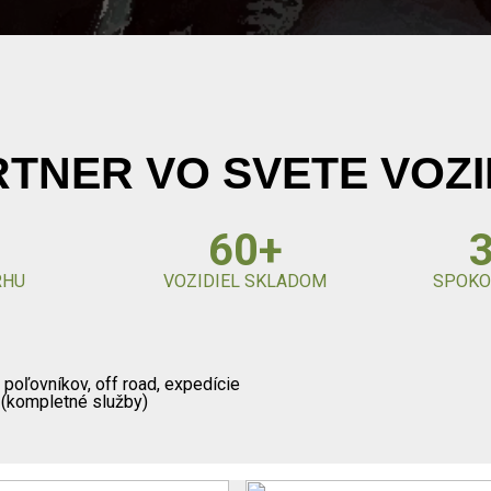
TNER VO SVETE VOZI
60+
RHU
VOZIDIEL SKLADOM
SPOKO
e poľovníkov, off road, expedície
a (kompletné služby)