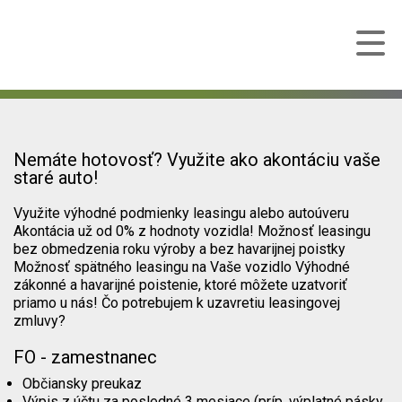
Nemáte hotovosť? Využite ako akontáciu vaše
staré auto!
Využite výhodné podmienky leasingu alebo autoúveru
Akontácia už od 0% z hodnoty vozidla! Možnosť leasingu
bez obmedzenia roku výroby a bez havarijnej poistky
Možnosť spätného leasingu na Vaše vozidlo Výhodné
zákonné a havarijné poistenie, ktoré môžete uzatvoriť
priamo u nás! Čo potrebujem k uzavretiu leasingovej
zmluvy?
FO - zamestnanec
Občiansky preukaz
Výpis z účtu za posledné 3 mesiace (príp. výplatné pásky