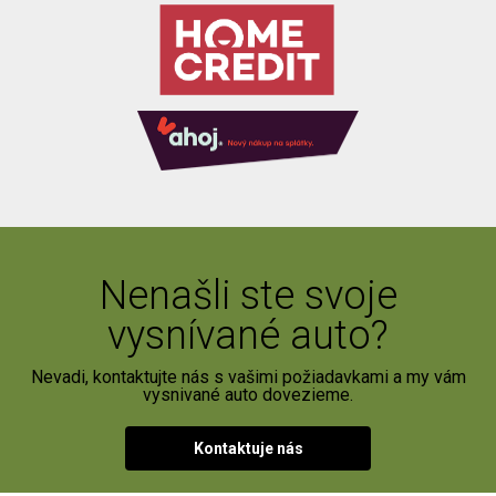
Nenašli ste svoje
vysnívané auto?
Nevadi, kontaktujte nás s vašimi požiadavkami a my vám
vysnivané auto dovezieme.
Kontaktuje nás