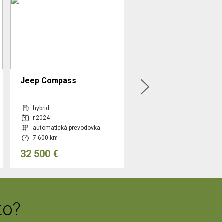
Jeep Compass
Toyota Land Cruiser 
D-4D Executive A/T
hybrid
diesel
r.2024
r.2018
automatická prevodovka
automatická prevodovka
7 600 km
109 000 km
32 500 €
44 990 €
to?