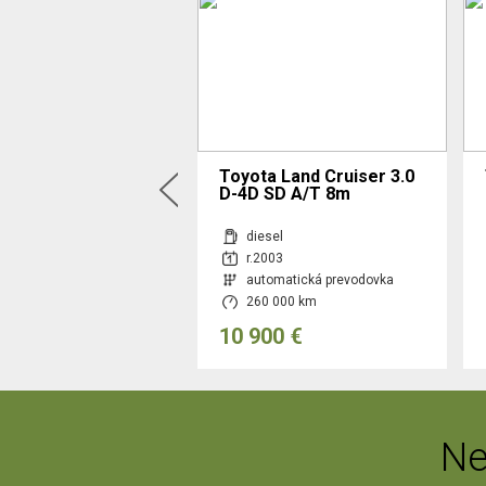
bishi Pajero Sport
Toyota Land Cruiser 3.0
2.5 TD GLX
D-4D SD A/T 8m
sel
diesel
001
r.2003
nuálna prevodovka
automatická prevodovka
 000 km
260 000 km
00 €
10 900 €
Ne