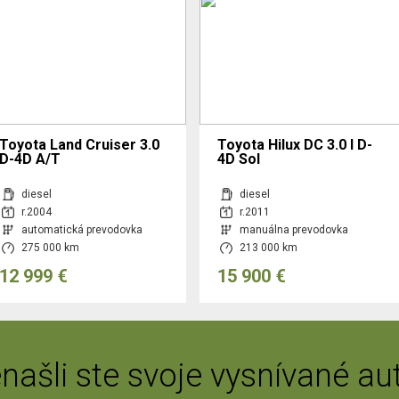
Toyota Land Cruiser 3.0
Toyota Hilux DC 3.0 I D-
D-4D A/T
4D Sol
diesel
diesel
r.2004
r.2011
automatická prevodovka
manuálna prevodovka
275 000 km
213 000 km
12 999 €
15 900 €
našli ste svoje vysnívané au