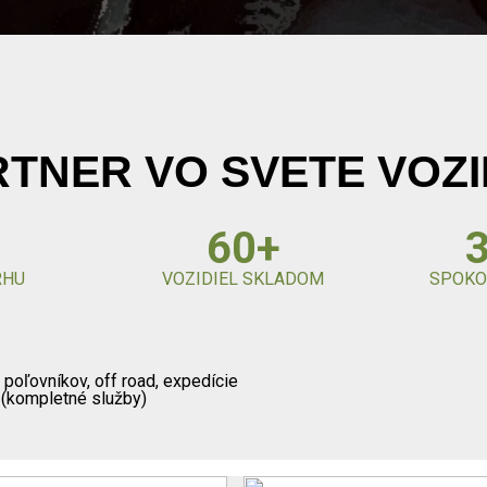
TNER VO SVETE VOZI
60+
RHU
VOZIDIEL SKLADOM
SPOKO
e poľovníkov, off road, expedície
a (kompletné služby)